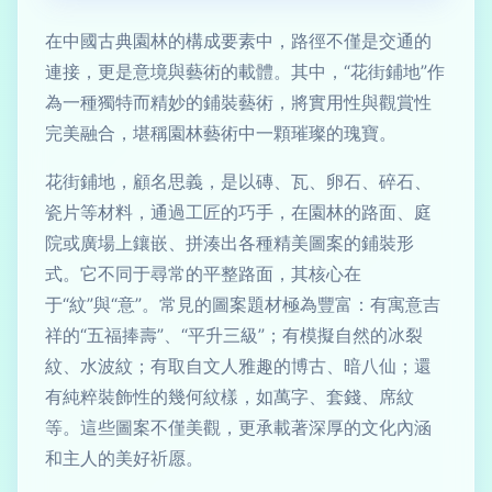
在中國古典園林的構成要素中，路徑不僅是交通的
連接，更是意境與藝術的載體。其中，“花街鋪地”作
為一種獨特而精妙的鋪裝藝術，將實用性與觀賞性
完美融合，堪稱園林藝術中一顆璀璨的瑰寶。
花街鋪地，顧名思義，是以磚、瓦、卵石、碎石、
瓷片等材料，通過工匠的巧手，在園林的路面、庭
院或廣場上鑲嵌、拼湊出各種精美圖案的鋪裝形
式。它不同于尋常的平整路面，其核心在
于“紋”與“意”。常見的圖案題材極為豐富：有寓意吉
祥的“五福捧壽”、“平升三級”；有模擬自然的冰裂
紋、水波紋；有取自文人雅趣的博古、暗八仙；還
有純粹裝飾性的幾何紋樣，如萬字、套錢、席紋
等。這些圖案不僅美觀，更承載著深厚的文化內涵
和主人的美好祈愿。