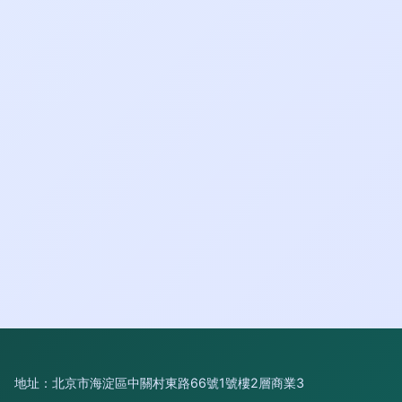
地址：北京市海淀區中關村東路66號1號樓2層商業3