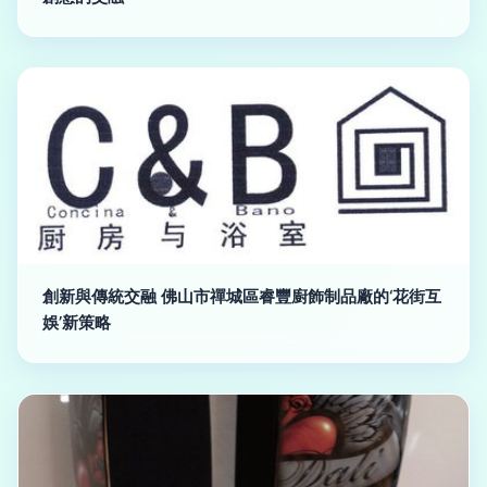
創新與傳統交融 佛山市禪城區睿豐廚飾制品廠的‘花街互
娛’新策略