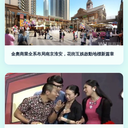
金奧商業全系布局南京淮安，花街互娛啟動地標新篇章