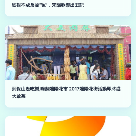
監視不成反被“冤”，宋陽歡樂出丑記
到保山逛吃樂,嗨翻端陽花市 2017端陽花街活動即將盛
大啟幕