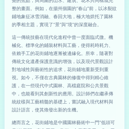
覺的焦點，與周圍的山水、建筑、花木共同構成完
整的畫面。例如，在揚州個園的“春山”前，以冰裂紋
鋪地象征冰雪消融、春回大地，極大地烘托了園林
的季相主題，實現了“景”與“境”的深度融合。
這一傳統技藝在現代化進程中曾一度面臨式微。機
械化、標準化的鋪裝材料與工藝，使得耗時耗力、
依賴手工的花街鋪地逐漸被邊緣化。所幸，隨著對
傳統文化遺產保護意識的增強，以及現代景觀設計
對地域性與藝術性的追求，花街鋪地重新受到重
視。如今，不僅在古典園林的修復中得到精心維
護，在一些現代中式園林、高檔庭院和公共景觀
中，也能看到其創新性的應用。設計師們在繼承傳
統紋樣與工藝精髓的基礎上，嘗試融入現代材料與
設計語言，使其煥發出新的生機。
總而言之，花街鋪地是中國園林藝術中一門“低頭可