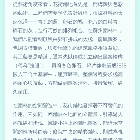
從藝術角度來看，花街鋪地首先是一門構圖與色彩
的藝術。工匠們需要預先設計紋樣，根據材料的天
然色澤——青瓦的黛、卵石的褐、瓷片的白與青、
碎石的灰，進行巧妙的排列組合。在蘇州園林中，
我們常能看到以黑白卵石拼成的太極、龍鳳圖案，
色調古樸雅致，與粉墻黛瓦的建筑風格相得益彰。
其工藝更是精湛，通常先以磚或瓦立砌出圖案輪廓
（稱為“拉邊”），再將各色卵石、碎片像刺繡般細細
嵌入三合土基層中，壓實磨平。整個過程要求極高
的耐心與技藝，方能做到圖案清晰、接縫緊密、經
久耐用。
在園林的空間營造中，花街鋪地發揮著不可替代的
作用。它如同一幅鋪展在地面的立體畫，引導游人
的視線和步伐。蜿蜒小徑上的鋪地圖案，能暗示空
間的轉折與節奏；庭院中央的精彩鋪地，則成為視