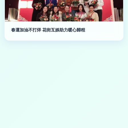
春運加油不打烊 花街互娛助力暖心歸程